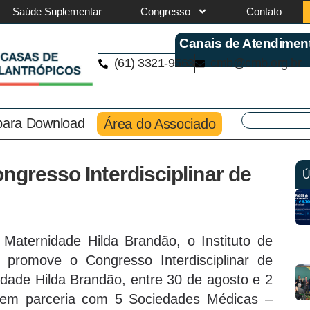
Saúde Suplementar
Congresso
Contato
Canais de Atendimen
(61) 3321-9563
cmb@cmb.org.br
 para Download
Área do Associado
ngresso Interdisciplinar de
Ú
ternidade Hilda Brandão, o Instituto de
promove o Congresso Interdisciplinar de
idade Hilda Brandão, entre 30 de agosto e 2
 em parceria com 5 Sociedades Médicas –