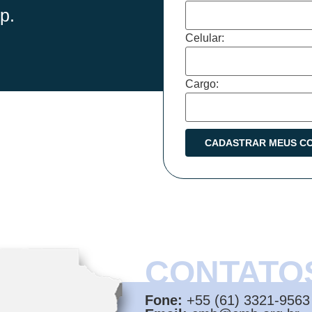
p.
Celular:
Cargo:
CONTATO
Fone:
+55 (61) 3321-9563