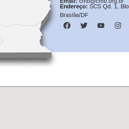
Email:
cmb@cmb.org.br
Endereço:
SCS Qd. 1, Bloc
Brasília/DF