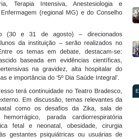
ria, Terapia Intensiva, Anestesiologia e
e Enfermagem (regional MG) e do Conselho
to (30 e 31 de agosto) – direcionados
lunos da instituição – serão realizados no
ntre os temas em debate, destacam-se:
scido baseada em evidências científicas,
rtensivas na gravidez, alta hospitalar do
s e importância do ‘5º Dia Saúde Integral’.
esso terá continuidade no Teatro Bradesco,
E
externo. Em discussão, temas relevantes da
inatal como os desafios da Zika, sala de
hemorrágico, parada cardiorrespiratória
ca fetal e neonatal, obesidade, cirurgia
 às gestantes psiquiátricas ou usuárias de