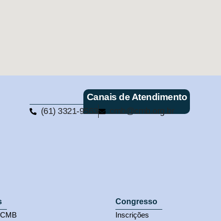
Canais de Atendimento
(61) 3321-9563
cmb@cmb.org.br
s
Congresso
s CMB
Inscrições