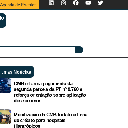
Agenda de Eventos
to
ltimas
Notícias
CMB informa pagamento da
segunda parcela da PT nº 9.760 e
reforça orientação sobre aplicação
dos recursos
Mobilização da CMB fortalece linha
de crédito para hospitais
filantrópicos