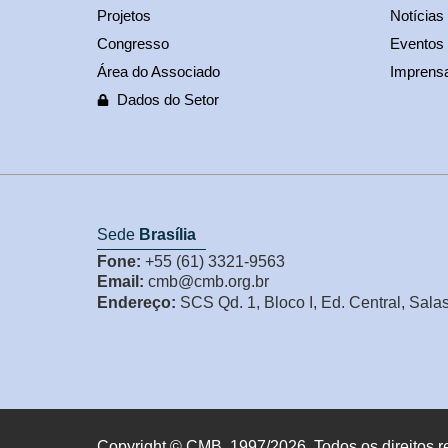
Projetos
Notícias
Congresso
Eventos
Área do Associado
Imprens
Dados do Setor
Sede
Brasília
Fone:
+55 (61) 3321-9563
Email:
cmb@cmb.org.br
Endereço:
SCS Qd. 1, Bloco I, Ed. Central, Sala
Copyright © CMB, 1997/2026. Todos os direitos r