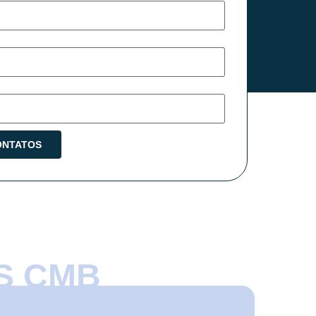
S CMB