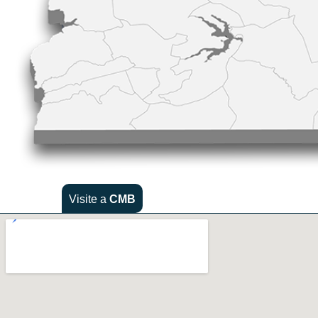
Visite a
CMB