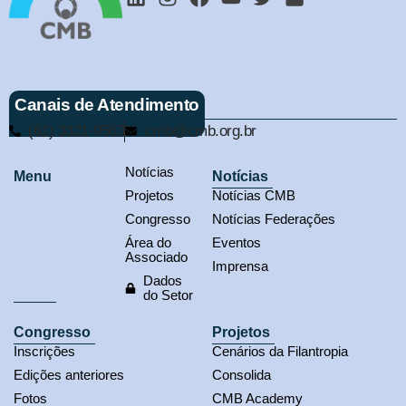
Canais de Atendimento
(61) 3321-9563
cmb@cmb.org.br
Notícias
Menu
Notícias
Projetos
Notícias CMB
Congresso
Notícias Federações
Área do
Eventos
Associado
Imprensa
Dados
do Setor
Congresso
Projetos
Inscrições
Cenários da Filantropia
Edições anteriores
Consolida
Fotos
CMB Academy