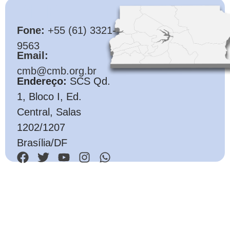
CMB
Fone:
+55 (61) 3321-
9563
Email:
cmb@cmb.org.br
Endereço:
SCS Qd.
1, Bloco I, Ed.
Central, Salas
1202/1207
Brasília/DF