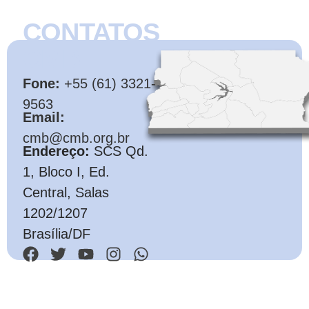
CONTATOS
CMB
Fone:
+55 (61) 3321-
9563
Email:
cmb@cmb.org.br
Endereço:
SCS Qd.
1, Bloco I, Ed.
Central, Salas
1202/1207
Brasília/DF