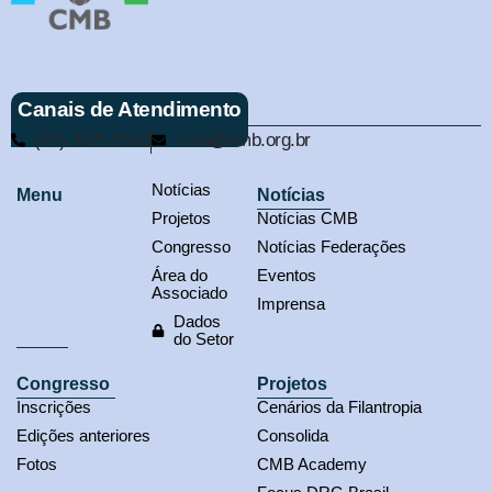
Canais de Atendimento
(61) 3321-9563
cmb@cmb.org.br
Notícias
Menu
Notícias
Projetos
Notícias CMB
Congresso
Notícias Federações
Área do
Eventos
Associado
Imprensa
Dados
do Setor
Congresso
Projetos
Inscrições
Cenários da Filantropia
Edições anteriores
Consolida
Fotos
CMB Academy