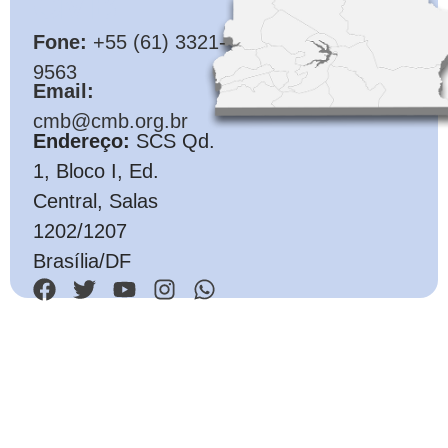
CMB
Fone:
+55 (61) 3321-
9563
Email:
cmb@cmb.org.br
Endereço:
SCS Qd.
1, Bloco I, Ed.
Central, Salas
1202/1207
Brasília/DF