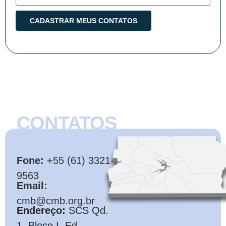
CONTATOS
CMB
Fone:
+55 (61) 3321-
9563
Email:
cmb@cmb.org.br
Endereço:
SCS Qd.
1, Bloco I, Ed.