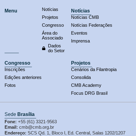
Notícias
Menu
Notícias
Projetos
Notícias CMB
Congresso
Notícias Federações
Área do
Eventos
Associado
Imprensa
Dados
do Setor
Congresso
Projetos
Inscrições
Cenários da Filantropia
Edições anteriores
Consolida
Fotos
CMB Academy
Focus DRG Brasil
Sede
Brasília
Fone:
+55 (61) 3321-9563
Email:
cmb@cmb.org.br
Endereço:
SCS Qd. 1, Bloco I, Ed. Central, Salas 1202/1207