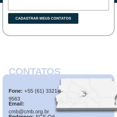
CONTATOS
CMB
Fone:
+55 (61) 3321-
9563
Email:
cmb@cmb.org.br
Endereço:
SCS Qd.