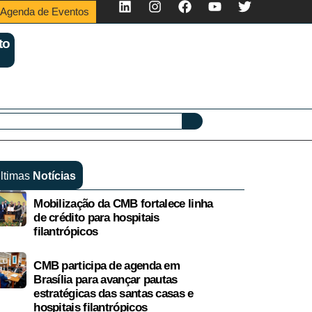
Agenda de Eventos
to
ltimas
Notícias
Mobilização da CMB fortalece linha
de crédito para hospitais
filantrópicos
CMB participa de agenda em
Brasília para avançar pautas
estratégicas das santas casas e
hospitais filantrópicos