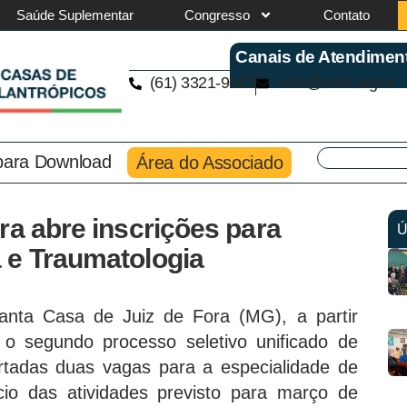
Saúde Suplementar
Congresso
Contato
Canais de Atendimen
(61) 3321-9563
cmb@cmb.org.br
 para Download
Área do Associado
ra abre inscrições para
Ú
 e Traumatologia
Santa Casa de Juiz de Fora (MG), a partir
a o segundo processo seletivo unificado de
rtadas duas vagas para a especialidade de
cio das atividades previsto para março de