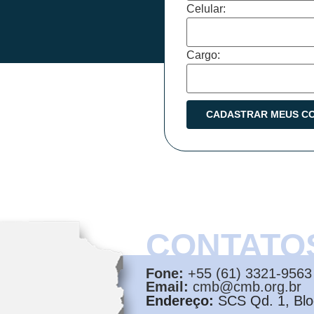
Celular:
Cargo:
CONTATO
Fone:
+55 (61) 3321-9563
Email:
cmb@cmb.org.br
Endereço:
SCS Qd. 1, Bloc