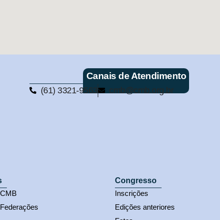
Canais de Atendimento
(61) 3321-9563
cmb@cmb.org.br
s
Congresso
s CMB
Inscrições
 Federações
Edições anteriores