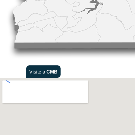
Visite a
CMB