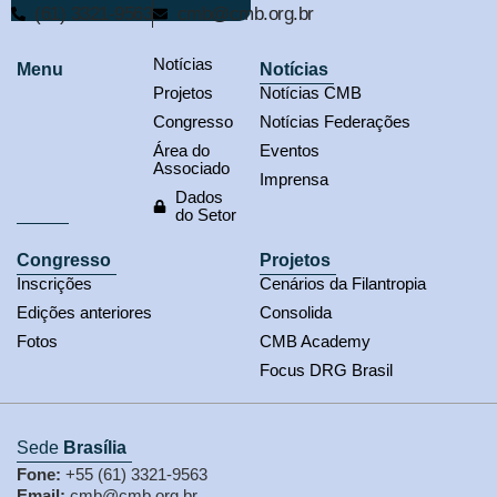
(61) 3321-9563
cmb@cmb.org.br
Notícias
Menu
Notícias
Projetos
Notícias CMB
Congresso
Notícias Federações
Área do
Eventos
Associado
Imprensa
Dados
do Setor
Congresso
Projetos
Inscrições
Cenários da Filantropia
Edições anteriores
Consolida
Fotos
CMB Academy
Focus DRG Brasil
Sede
Brasília
Fone:
+55 (61) 3321-9563
Email:
cmb@cmb.org.br