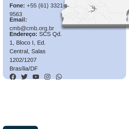
Fone:
+55 (61) 3321-
9563
Email:
cmb@cmb.org.br
Endereço:
SCS Qd.
1, Bloco I, Ed.
Central, Salas
1202/1207
Brasília/DF