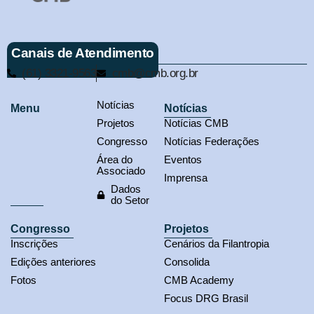
Canais de Atendimento
(61) 3321-9563
cmb@cmb.org.br
Notícias
Menu
Notícias
Projetos
Notícias CMB
Congresso
Notícias Federações
Área do
Eventos
Associado
Imprensa
Dados
do Setor
Congresso
Projetos
Inscrições
Cenários da Filantropia
Edições anteriores
Consolida
Fotos
CMB Academy
Focus DRG Brasil