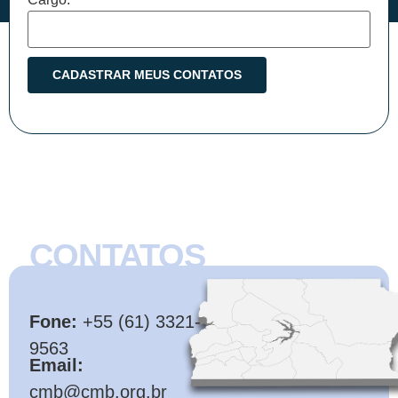
CONTATOS
CMB
Fone:
+55 (61) 3321-
9563
Email:
cmb@cmb.org.br