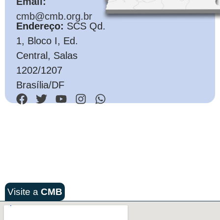
Email:
cmb@cmb.org.br
Endereço:
SCS Qd.
1, Bloco I, Ed.
Central, Salas
1202/1207
Brasília/DF
Visite a
CMB