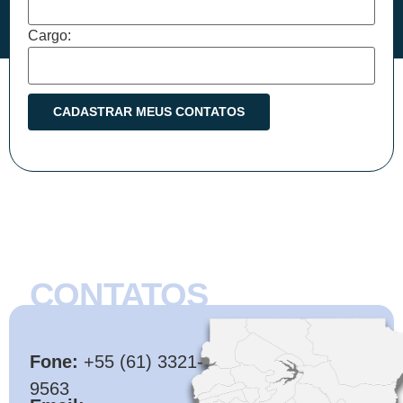
Cargo:
CONTATOS
CMB
Fone:
+55 (61) 3321-
9563