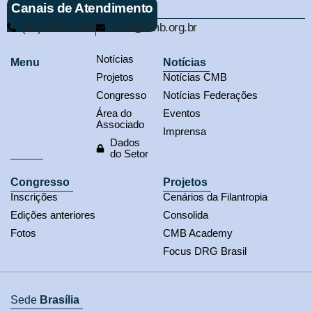
Canais de Atendimento
(61) 3321-9563
cmb@cmb.org.br
Notícias
Menu
Notícias
Projetos
Notícias CMB
Congresso
Notícias Federações
Área do
Eventos
Associado
Imprensa
Dados
do Setor
Congresso
Projetos
Inscrições
Cenários da Filantropia
Edições anteriores
Consolida
Fotos
CMB Academy
Focus DRG Brasil
Sede
Brasília