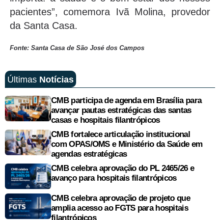
pacientes”, comemora Ivã Molina, provedor
da Santa Casa.
Fonte: Santa Casa de São José dos Campos
Últimas
Notícias
CMB participa de agenda em Brasília para
avançar pautas estratégicas das santas
casas e hospitais filantrópicos
CMB fortalece articulação institucional
com OPAS/OMS e Ministério da Saúde em
agendas estratégicas
CMB celebra aprovação do PL 2465/26 e
avanço para hospitais filantrópicos
CMB celebra aprovação de projeto que
amplia acesso ao FGTS para hospitais
filantrópicos