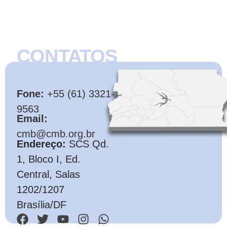
CONTATOS
CMB
Fone:
+55 (61) 3321-
9563
Email:
cmb@cmb.org.br
Endereço:
SCS Qd.
1, Bloco I, Ed.
Central, Salas
1202/1207
Brasília/DF