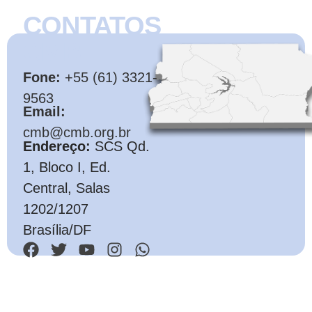
CONTATOS
CMB
Fone:
+55 (61) 3321-
9563
Email:
cmb@cmb.org.br
Endereço:
SCS Qd.
1, Bloco I, Ed.
Central, Salas
1202/1207
Brasília/DF