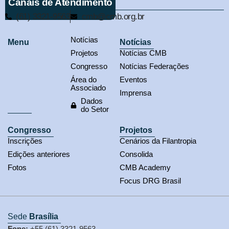
Canais de Atendimento
(61) 3321-9563
cmb@cmb.org.br
Notícias
Menu
Notícias
Projetos
Notícias CMB
Congresso
Notícias Federações
Área do
Eventos
Associado
Imprensa
Dados
do Setor
Congresso
Projetos
Inscrições
Cenários da Filantropia
Edições anteriores
Consolida
Fotos
CMB Academy
Focus DRG Brasil
Sede
Brasília
Fone:
+55 (61) 3321-9563