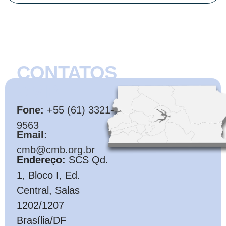
CONTATOS
CMB
Fone:
+55 (61) 3321-
9563
Email:
cmb@cmb.org.br
Endereço:
SCS Qd.
1, Bloco I, Ed.
Central, Salas
1202/1207
Brasília/DF