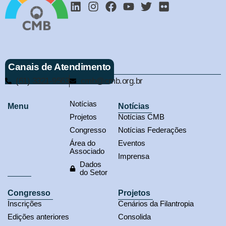
Canais de Atendimento
(61) 3321-9563
cmb@cmb.org.br
Notícias
Menu
Notícias
Projetos
Notícias CMB
Congresso
Notícias Federações
Área do
Eventos
Associado
Imprensa
Dados
do Setor
Congresso
Projetos
Inscrições
Cenários da Filantropia
Edições anteriores
Consolida