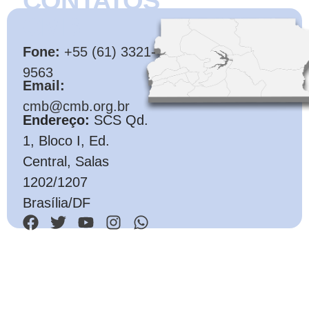
CONTATOS
CMB
Fone:
+55 (61) 3321-
9563
Email:
cmb@cmb.org.br
Endereço:
SCS Qd.
1, Bloco I, Ed.
Central, Salas
1202/1207
Brasília/DF