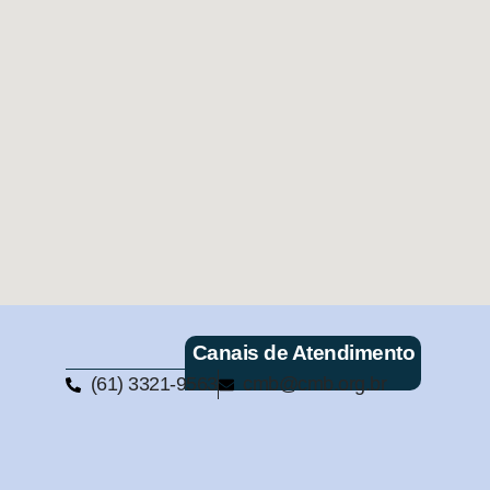
Canais de Atendimento
(61) 3321-9563
cmb@cmb.org.br