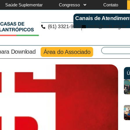
Saúde Suplementar
Congresso
Contato
Canais de Atendimen
(61) 3321-9563
cmb@cmb.org.br
 para Download
Área do Associado
Ú