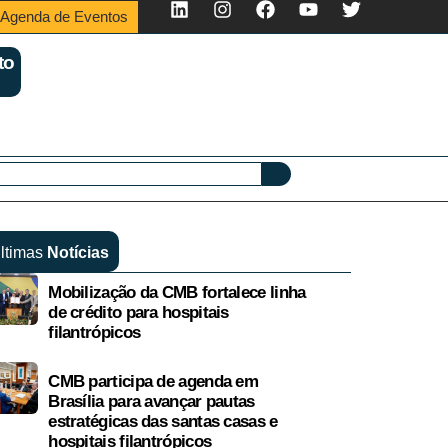
Agenda de Eventos
to
ltimas
Notícias
Mobilização da CMB fortalece linha
de crédito para hospitais
filantrópicos
CMB participa de agenda em
Brasília para avançar pautas
estratégicas das santas casas e
hospitais filantrópicos