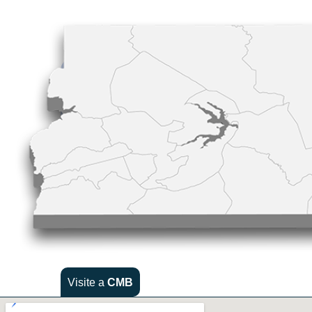
Visite a
CMB