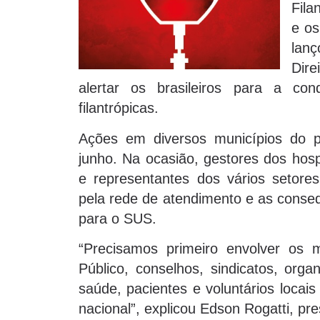
Fila
e os
lan
Dire
alertar os brasileiros para a cond
filantrópicas.
Ações em diversos municípios do 
junho. Na ocasião, gestores dos hosp
e representantes dos vários setores
pela rede de atendimento e as conse
para o SUS.
“Precisamos primeiro envolver os mu
Público, conselhos, sindicatos, orga
saúde, pacientes e voluntários locai
nacional”, explicou Edson Rogatti, pr