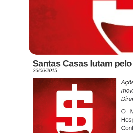
Santas Casas lutam pelo 
26/06/2015
Açõ
mov
Dire
O M
Hosp
Con