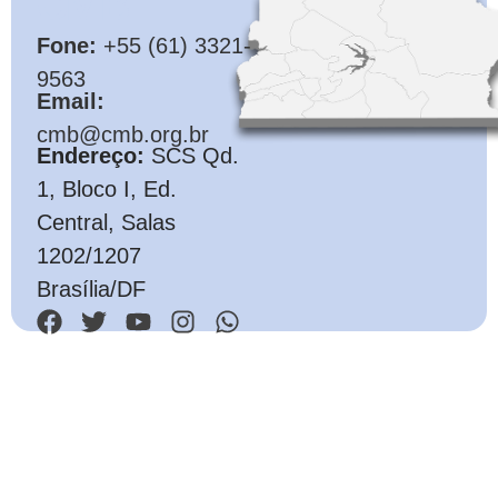
CMB
Fone:
+55 (61) 3321-
9563
Email:
cmb@cmb.org.br
Endereço:
SCS Qd.
1, Bloco I, Ed.
Central, Salas
1202/1207
Brasília/DF