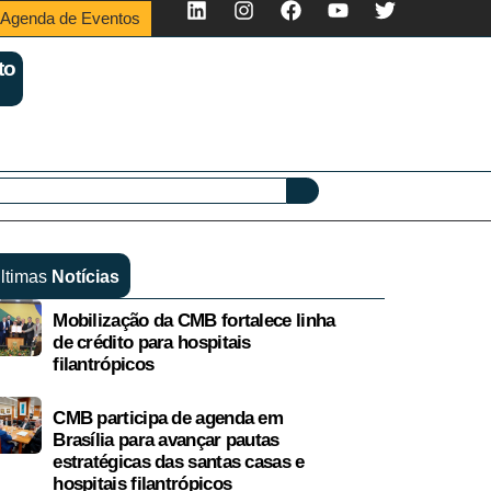
Agenda de Eventos
to
ltimas
Notícias
Mobilização da CMB fortalece linha
de crédito para hospitais
filantrópicos
CMB participa de agenda em
Brasília para avançar pautas
estratégicas das santas casas e
hospitais filantrópicos