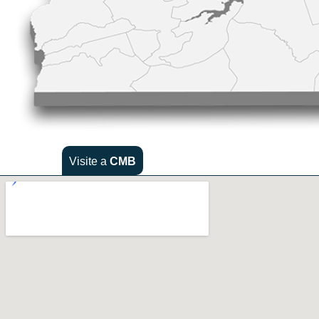
Visite a
CMB