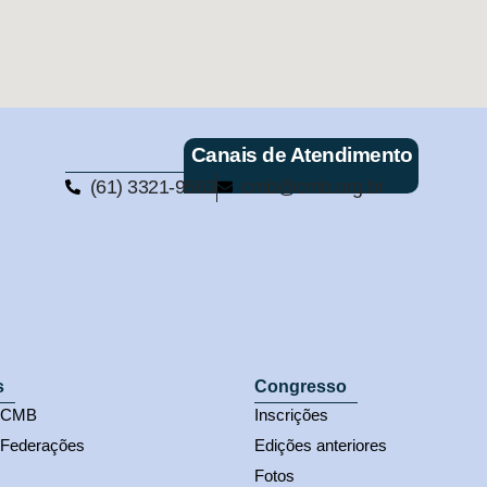
Canais de Atendimento
(61) 3321-9563
cmb@cmb.org.br
s
Congresso
s CMB
Inscrições
 Federações
Edições anteriores
Fotos