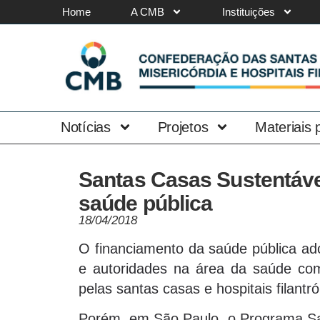
Home
A CMB
Instituições
Notícias
Projetos
Materiais
Santas Casas Sustentáve
saúde pública
18/04/2018
O financiamento da saúde pública ado
e autoridades na área da saúde co
pelas santas casas e hospitais filantr
Porém, em São Paulo, o Programa Sa