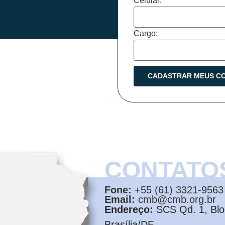
Celular:
Cargo:
CONTATO
Fone:
+55 (61) 3321-9563
Email:
cmb@cmb.org.br
Endereço:
SCS Qd. 1, Bloc
Brasília/DF