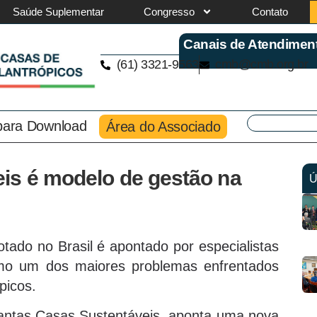
Saúde Suplementar
Congresso
Contato
Canais de Atendimen
(61) 3321-9563
cmb@cmb.org.br
 para Download
Área do Associado
is é modelo de gestão na
Ú
tado no Brasil é apontado por especialistas
mo um dos maiores problemas enfrentados
ópicos.
ntas Casas Sustentáveis, aponta uma nova