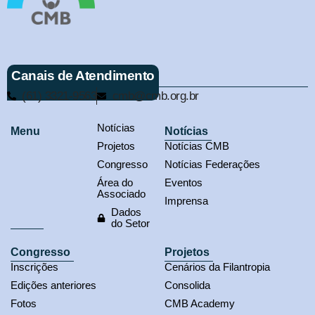
Canais de Atendimento
(61) 3321-9563
cmb@cmb.org.br
Notícias
Menu
Notícias
Projetos
Notícias CMB
Congresso
Notícias Federações
Área do
Eventos
Associado
Imprensa
Dados
do Setor
Congresso
Projetos
Inscrições
Cenários da Filantropia
Edições anteriores
Consolida
Fotos
CMB Academy