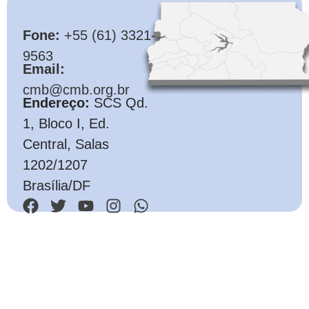
CMB
Fone:
+55 (61) 3321-
9563
Email:
cmb@cmb.org.br
Endereço:
SCS Qd.
1, Bloco I, Ed.
Central, Salas
1202/1207
Brasília/DF