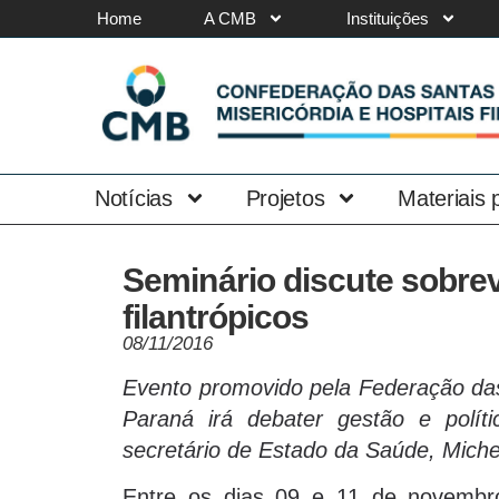
Home
A CMB
Instituições
Notícias
Projetos
Materiais
Seminário discute sobrev
filantrópicos
08/11/2016
Evento promovido pela Federação das
Paraná irá debater gestão e polít
secretário de Estado da Saúde, Mich
Entre os dias 09 e 11 de novembr