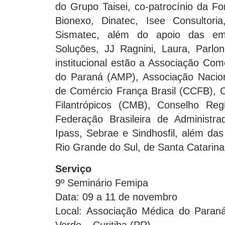
do Grupo Taisei, co-patrocínio da Fo
Bionexo, Dinatec, Isee Consulto
Sismatec, além do apoio das em
Soluções, JJ Ragnini, Laura, Parlo
institucional estão a Associação Co
do Paraná (AMP), Associação Nacion
de Comércio França Brasil (CCFB), 
Filantrópicos (CMB), Conselho Re
Federação Brasileira de Administra
Ipass, Sebrae e Sindhosfil, além da
Rio Grande do Sul, de Santa Catarina
Serviço
9º Seminário Femipa
Data: 09 a 11 de novembro
Local: Associação Médica do Paran
Verde – Curitiba (PR)