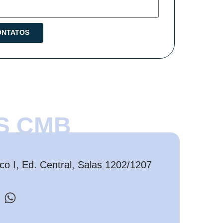
S CMB
o I, Ed. Central, Salas 1202/1207