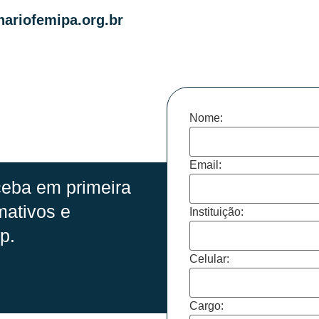
ariofemipa.org.br
Nome:
Email:
eba em primeira
mativos e
Instituição:
p.
Celular:
Cargo: