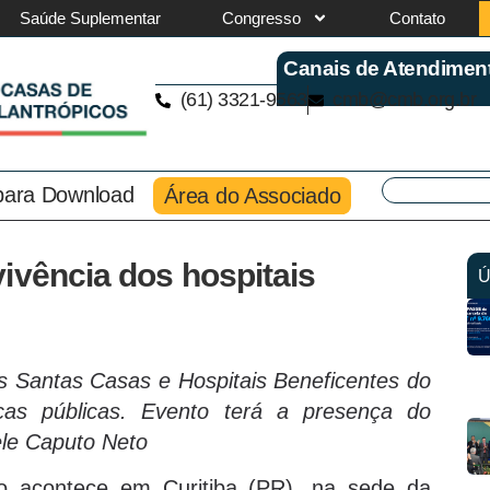
Saúde Suplementar
Congresso
Contato
Canais de Atendimen
(61) 3321-9563
cmb@cmb.org.br
 para Download
Área do Associado
ivência dos hospitais
Ú
 Santas Casas e Hospitais Beneficentes do
icas públicas. Evento terá a presença do
ele Caputo Neto
o acontece em Curitiba (PR), na sede da