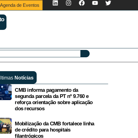
Agenda de Eventos
to
ltimas
Notícias
CMB informa pagamento da
segunda parcela da PT nº 9.760 e
reforça orientação sobre aplicação
dos recursos
Mobilização da CMB fortalece linha
de crédito para hospitais
filantrópicos