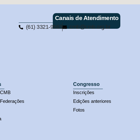
Canais de Atendimento
(61) 3321-9563
cmb@cmb.org.br
s
Congresso
s CMB
Inscrições
 Federações
Edições anteriores
Fotos
a