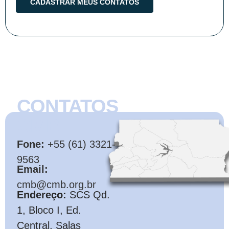
CONTATOS
CMB
Fone:
+55 (61) 3321-
9563
Email:
cmb@cmb.org.br
Endereço:
SCS Qd.
1, Bloco I, Ed.
Central, Salas