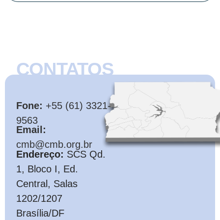
CONTATOS
CMB
Fone:
+55 (61) 3321-
9563
Email:
cmb@cmb.org.br
Endereço:
SCS Qd.
1, Bloco I, Ed.
Central, Salas
1202/1207
Brasília/DF