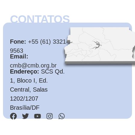
CONTATOS
CMB
Fone:
+55 (61) 3321-
9563
Email:
cmb@cmb.org.br
Endereço:
SCS Qd.
1, Bloco I, Ed.
Central, Salas
1202/1207
Brasília/DF