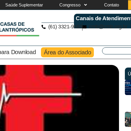
Saúde Suplementar
Congresso
Contato
Canais de Atendimen
(61) 3321-9563
cmb@cmb.org.br
 para Download
Área do Associado
Ú