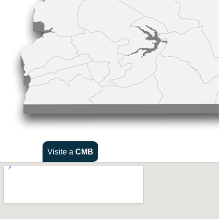
Visite a
CMB