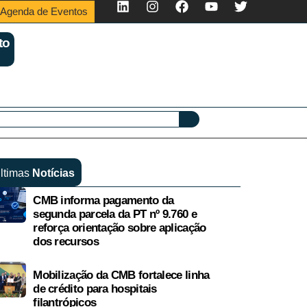
Agenda de Eventos
to
ltimas
Notícias
CMB informa pagamento da
segunda parcela da PT nº 9.760 e
reforça orientação sobre aplicação
dos recursos
Mobilização da CMB fortalece linha
de crédito para hospitais
filantrópicos