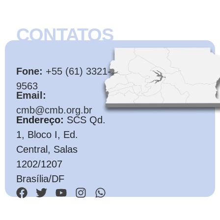
CONTATOS
CMB
Fone:
+55 (61) 3321-
9563
Email:
cmb@cmb.org.br
Endereço:
SCS Qd.
1, Bloco I, Ed.
Central, Salas
1202/1207
Brasília/DF