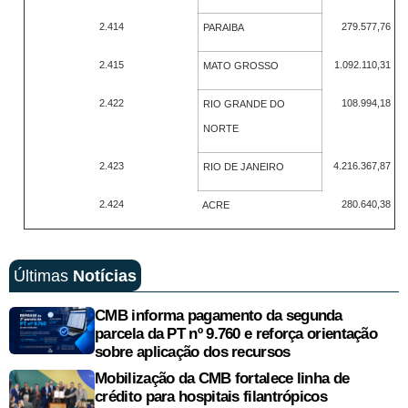
2.414
279.577,76
PARAIBA
2.415
1.092.110,31
MATO GROSSO
2.422
108.994,18
RIO GRANDE DO
NORTE
2.423
4.216.367,87
RIO DE JANEIRO
2.424
280.640,38
ACRE
Últimas
Notícias
CMB informa pagamento da segunda
parcela da PT nº 9.760 e reforça orientação
sobre aplicação dos recursos
Mobilização da CMB fortalece linha de
crédito para hospitais filantrópicos