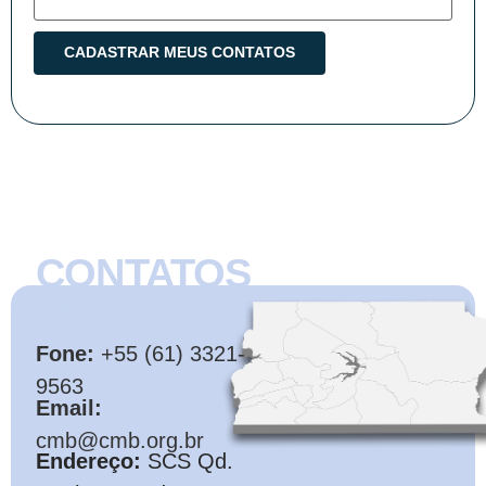
CONTATOS
CMB
Fone:
+55 (61) 3321-
9563
Email:
cmb@cmb.org.br
Endereço:
SCS Qd.