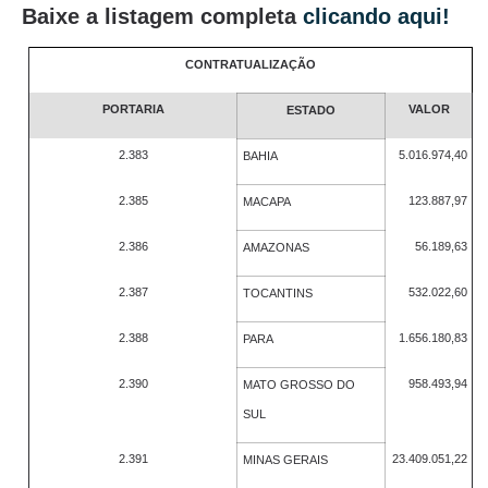
Baixe a listagem completa
clicando aqui!
CONTRATUALIZAÇÃO
PORTARIA
VALOR
ESTADO
2.383
5.016.974,40
BAHIA
2.385
123.887,97
MACAPA
2.386
56.189,63
AMAZONAS
2.387
532.022,60
TOCANTINS
2.388
1.656.180,83
PARA
2.390
958.493,94
MATO GROSSO DO
SUL
2.391
23.409.051,22
MINAS GERAIS