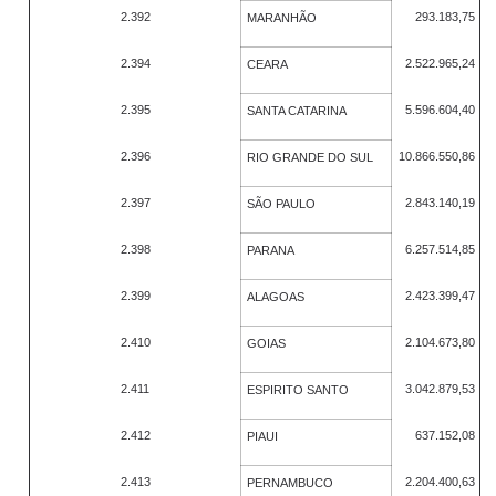
2.392
293.183,75
MARANHÃO
2.394
2.522.965,24
CEARA
2.395
5.596.604,40
SANTA CATARINA
2.396
10.866.550,86
RIO GRANDE DO SUL
2.397
2.843.140,19
SÃO PAULO
2.398
6.257.514,85
PARANA
2.399
2.423.399,47
ALAGOAS
2.410
2.104.673,80
GOIAS
2.411
3.042.879,53
ESPIRITO SANTO
2.412
637.152,08
PIAUI
2.413
2.204.400,63
PERNAMBUCO