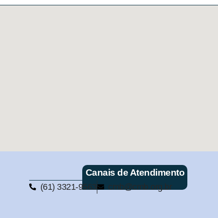
Canais de Atendimento
(61) 3321-9563
cmb@cmb.org.br