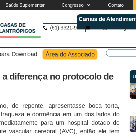
Saúde Suplementar
Congresso
Contato
Canais de Atendimen
(61) 3321-9563
cmb@cmb.org.br
 para Download
Área do Associado
 a diferença no protocolo de
Ú
o, de repente, apresentasse boca torta,
a, fraqueza e dormência em um dos lados do
imediatamente para um hospital dotado de
te vascular cerebral (AVC), então ele tem