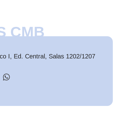
S CMB
o I, Ed. Central, Salas 1202/1207