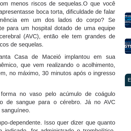
com menos riscos de sequelas.O que você
apresentasse boca torta, dificuldade de falar
ormência em um dos lados do corpo? Se
te para um hospital dotado de uma equipe
 cerebral (AVC), então ele tem grandes de
cos de sequelas.
Santa Casa de Maceió implantou em sua
êmico, que vem realizando o acolhimento,
 em, no máximo, 30 minutos após o ingresso
E
forma no vaso pelo acúmulo de coágulo
uxo de sangue para o cérebro. Já no AVC
o sanguíneo.
o-dependente. Isso quer dizer que quanto
 indicado, for administrado o trombolítico,