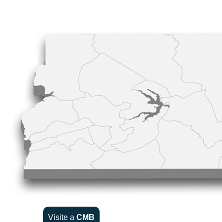
Visite a
CMB