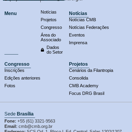
Notícias
Menu
Notícias
Projetos
Notícias CMB
Congresso
Notícias Federações
Área do
Eventos
Associado
Imprensa
Dados
do Setor
Congresso
Projetos
Inscrições
Cenários da Filantropia
Edições anteriores
Consolida
Fotos
CMB Academy
Focus DRG Brasil
Sede
Brasília
Fone:
+55 (61) 3321-9563
Email:
cmb@cmb.org.br
Endereço:
SCS Qd. 1, Bloco I, Ed. Central, Salas 1202/1207