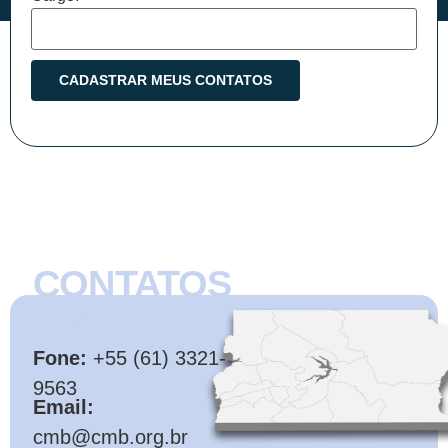
CONTATOS
CMB
Fone:
+55 (61) 3321-
9563
Email:
cmb@cmb.org.br