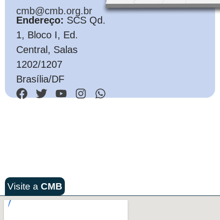
cmb@cmb.org.br
Endereço:
SCS Qd.
1, Bloco I, Ed.
Central, Salas
1202/1207
Brasília/DF
Visite a
CMB