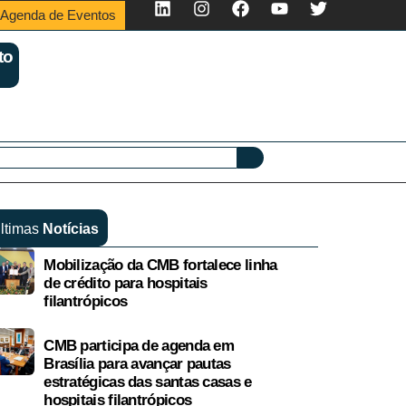
Agenda de Eventos
to
ltimas
Notícias
Mobilização da CMB fortalece linha
de crédito para hospitais
filantrópicos
CMB participa de agenda em
Brasília para avançar pautas
estratégicas das santas casas e
hospitais filantrópicos