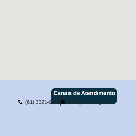
Canais de Atendimento
(61) 3321-9563
cmb@cmb.org.br