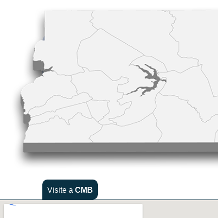
Visite a
CMB