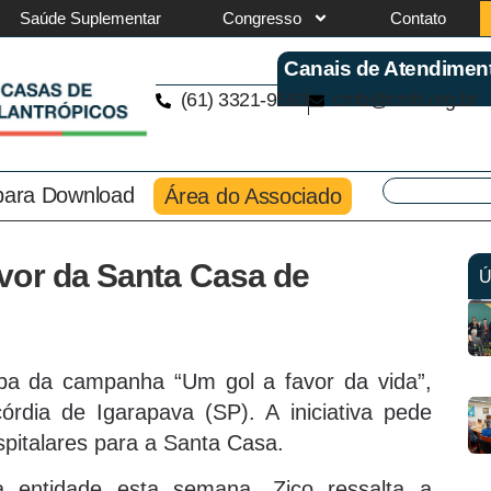
Saúde Suplementar
Congresso
Contato
Canais de Atendimen
(61) 3321-9563
cmb@cmb.org.br
 para Download
Área do Associado
vor da Santa Casa de
Ú
cipa da campanha “Um gol a favor da vida”,
rdia de Igarapava (SP). A iniciativa pede
italares para a Santa Casa.
 entidade esta semana, Zico ressalta a