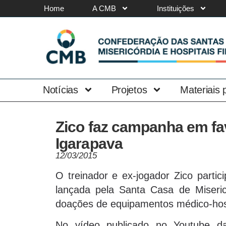
Home
A CMB
Instituições
Notícias
Projetos
Materiais
Zico faz campanha em fa
Igarapava
12/03/2015
O treinador e ex-jogador Zico parti
lançada pela Santa Casa de Misericó
doações de equipamentos médico-hosp
No vídeo publicado no Youtube da