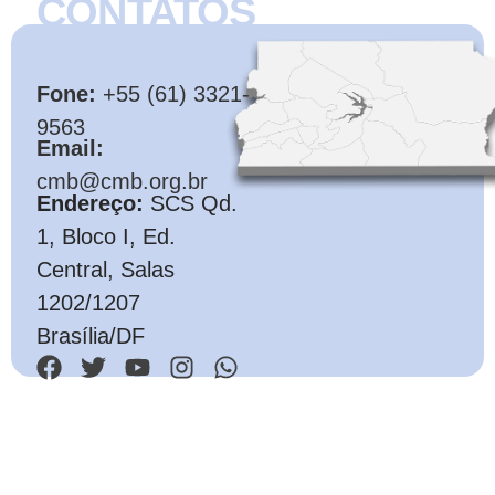
CONTATOS
CMB
Fone:
+55 (61) 3321-
9563
Email:
cmb@cmb.org.br
Endereço:
SCS Qd.
1, Bloco I, Ed.
Central, Salas
1202/1207
Brasília/DF