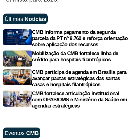
Últimas
Notícias
CMB informa pagamento da segunda
parcela da PT nº 9.760 e reforça orientação
sobre aplicação dos recursos
Mobilização da CMB fortalece linha de
crédito para hospitais filantrópicos
CMB participa de agenda em Brasília para
avançar pautas estratégicas das santas
casas e hospitais filantrópicos
CMB fortalece articulação institucional
com OPAS/OMS e Ministério da Saúde em
agendas estratégicas
Eventos
CMB