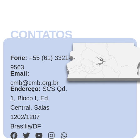
CONTATOS
CMB
Fone:
+55 (61) 3321-
9563
Email:
cmb@cmb.org.br
Endereço:
SCS Qd.
1, Bloco I, Ed.
Central, Salas
1202/1207
Brasília/DF