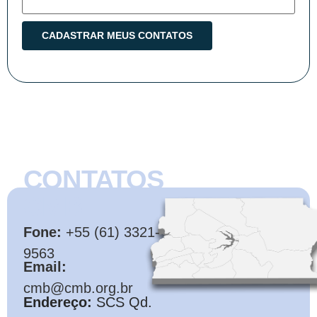
CONTATOS
CMB
Fone:
+55 (61) 3321-
9563
Email:
cmb@cmb.org.br
Endereço:
SCS Qd.