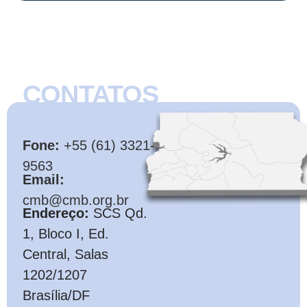
CONTATOS
CMB
Fone:
+55 (61) 3321-
9563
Email:
cmb@cmb.org.br
Endereço:
SCS Qd.
1, Bloco I, Ed.
Central, Salas
1202/1207
Brasília/DF