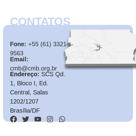
CONTATOS
CMB
Fone:
+55 (61) 3321-
9563
Email:
cmb@cmb.org.br
Endereço:
SCS Qd.
1, Bloco I, Ed.
Central, Salas
1202/1207
Brasília/DF