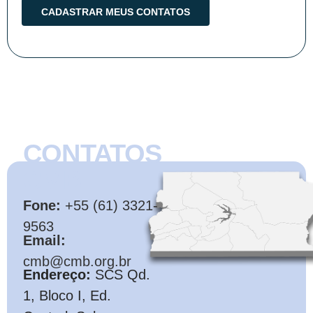
CONTATOS
CMB
Fone:
+55 (61) 3321-
9563
Email:
cmb@cmb.org.br
Endereço:
SCS Qd.
1, Bloco I, Ed.