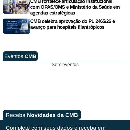
CMB fortalece articulação institucional
com OPAS/OMS e Ministério da Saúde em
agendas estratégicas
CMB celebra aprovação do PL 2465/26 e
avanço para hospitais filantrópicos
Eventos
CMB
Sem eventos
Receba
Novidades da CMB
Complete com seus dados e receba em