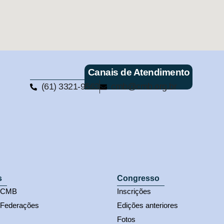
Canais de Atendimento
(61) 3321-9563
cmb@cmb.org.br
s
Congresso
s CMB
Inscrições
 Federações
Edições anteriores
Fotos