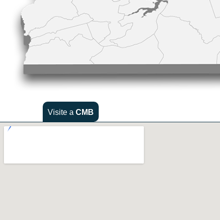
Visite a
CMB