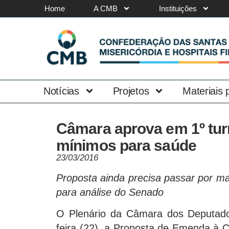
Home
A CMB
Instituições
Notícias
Projetos
Materiais
Câmara aprova em 1º tu
mínimos para saúde
23/03/2016
Proposta ainda precisa passar por m
para análise do Senado
O Plenário da Câmara dos Deputados
feira (22), a Proposta de Emenda à C