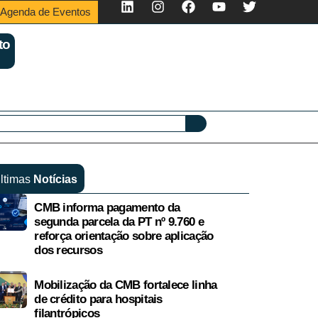
Agenda de Eventos
to
ltimas
Notícias
CMB informa pagamento da
segunda parcela da PT nº 9.760 e
reforça orientação sobre aplicação
dos recursos
Mobilização da CMB fortalece linha
de crédito para hospitais
filantrópicos