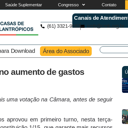
Saúde Suplementar
Congresso
Contato
Canais de Atendimen
(61) 3321-9563
cmb@cmb.org.br
 para Download
Área do Associado
rno aumento de gastos
Ú
ais uma votação na Câmara, antes de seguir
 aprovou em primeiro turno, nesta terça-
onstituição 1/15, que garante mais recursos