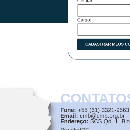
Celular:
Cargo:
CONTATO
Fone:
+55 (61) 3321-9563
Email:
cmb@cmb.org.br
Endereço:
SCS Qd. 1, Bloc