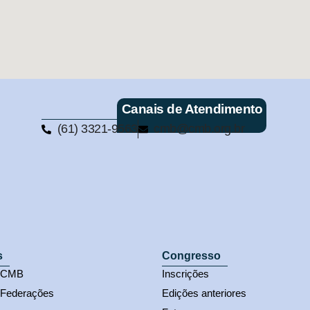
Canais de Atendimento
(61) 3321-9563
cmb@cmb.org.br
s
Congresso
s CMB
Inscrições
 Federações
Edições anteriores