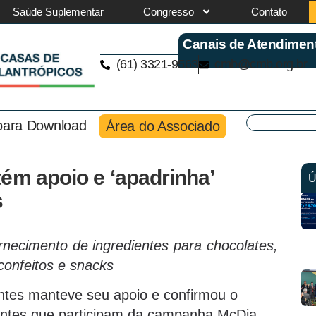
Saúde Suplementar
Congresso
Contato
Canais de Atendimen
(61) 3321-9563
cmb@cmb.org.br
 para Download
Área do Associado
ém apoio e ‘apadrinha’
Ú
s
necimento de ingredientes para chocolates,
 confeitos e snacks
ntes manteve seu apoio e confirmou o
antes que participam da campanha McDia