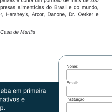
países e conta um portfólio de mais de 200
mpresas alimentícias do Brasil e do mundo,
r, Hershey’s, Arcor, Danone, Dr. Oetker e
 Casa de Marília
Nome:
Email:
eba em primeira
mativos e
Instituição:
p.