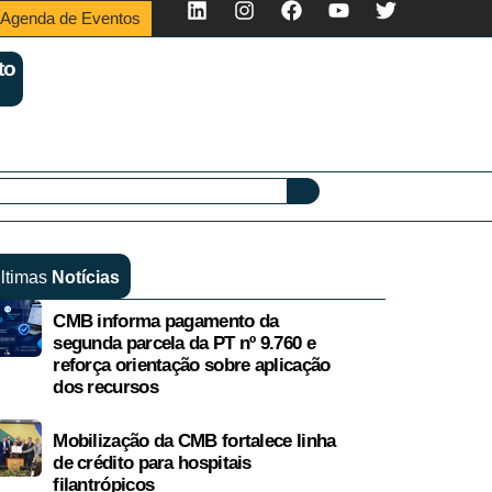
Agenda de Eventos
to
ltimas
Notícias
CMB informa pagamento da
segunda parcela da PT nº 9.760 e
reforça orientação sobre aplicação
dos recursos
Mobilização da CMB fortalece linha
de crédito para hospitais
filantrópicos