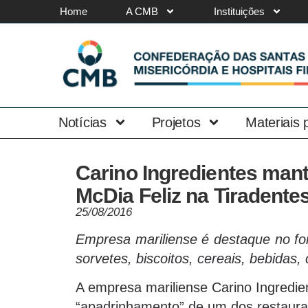
Home
A CMB
Instituições
Notícias
Projetos
Materiais
Carino Ingredientes mant
McDia Feliz na Tiradente
25/08/2016
Empresa mariliense é destaque no for
sorvetes, biscoitos, cereais, bebidas,
A empresa mariliense Carino Ingredie
“apadrinhamento” de um dos restaur