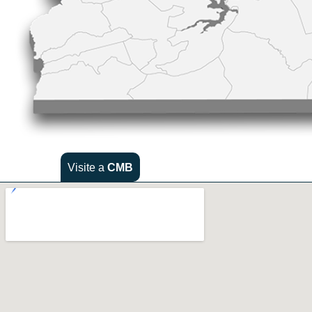
Visite a
CMB