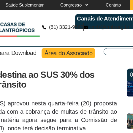
Saúde Suplementar
Congresso
Contato
Canais de Atendimen
(61) 3321-9563
cmb@cmb.org.br
 para Download
Área do Associado
destina ao SUS 30% dos
Ú
rânsito
) aprovou nesta quarta-feira (20) proposta
da com a cobrança de multas de trânsito ao
matéria agora segue para a Comissão de
J), onde terá decisão terminativa.