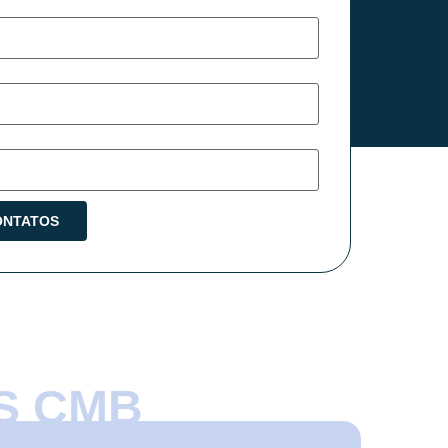
S CMB