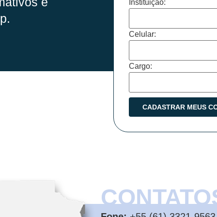
mativos e
Instituição:
p.
Celular:
Cargo:
CONTATO
Fone:
+55 (61) 3321-9563