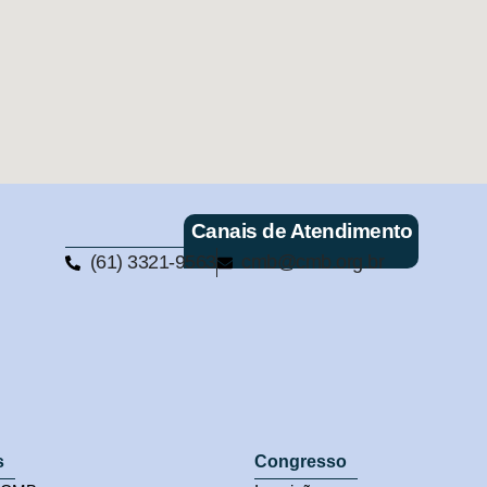
Canais de Atendimento
(61) 3321-9563
cmb@cmb.org.br
s
Congresso