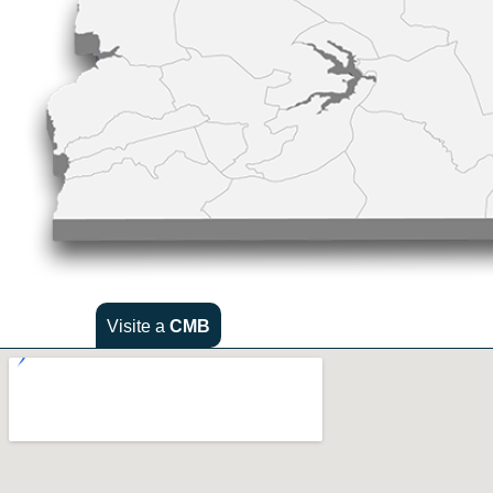
Visite a
CMB