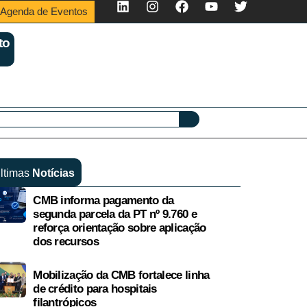
Agenda de Eventos
to
ltimas
Notícias
CMB informa pagamento da
segunda parcela da PT nº 9.760 e
reforça orientação sobre aplicação
dos recursos
Mobilização da CMB fortalece linha
de crédito para hospitais
filantrópicos