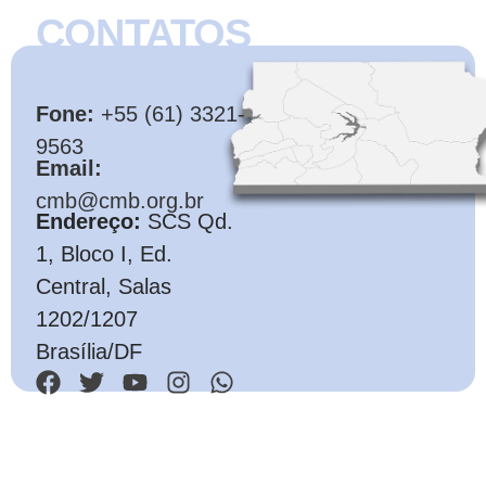
CONTATOS
CMB
Fone:
+55 (61) 3321-
9563
Email:
cmb@cmb.org.br
Endereço:
SCS Qd.
1, Bloco I, Ed.
Central, Salas
1202/1207
Brasília/DF