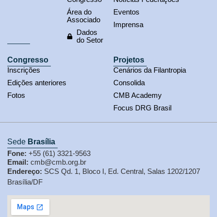
Área do
Eventos
Associado
Imprensa
Dados
do Setor
Congresso
Projetos
Inscrições
Cenários da Filantropia
Edições anteriores
Consolida
Fotos
CMB Academy
Focus DRG Brasil
Sede
Brasília
Fone:
+55 (61) 3321-9563
Email:
cmb@cmb.org.br
Endereço:
SCS Qd. 1, Bloco I, Ed. Central, Salas 1202/1207
Brasília/DF