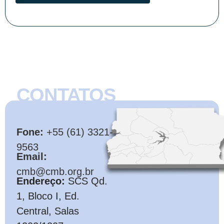
CONTATOS
CMB
Fone:
+55 (61) 3321-
9563
Email:
cmb@cmb.org.br
Endereço:
SCS Qd.
1, Bloco I, Ed.
Central, Salas