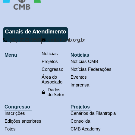
Canais de Atendimento
(61) 3321-9563
cmb@cmb.org.br
Notícias
Menu
Notícias
Projetos
Notícias CMB
Congresso
Notícias Federações
Área do
Eventos
Associado
Imprensa
Dados
do Setor
Congresso
Projetos
Inscrições
Cenários da Filantropia
Edições anteriores
Consolida
Fotos
CMB Academy