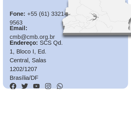
CMB
Fone:
+55 (61) 3321-
9563
Email:
cmb@cmb.org.br
Endereço:
SCS Qd.
1, Bloco I, Ed.
Central, Salas
1202/1207
Brasília/DF