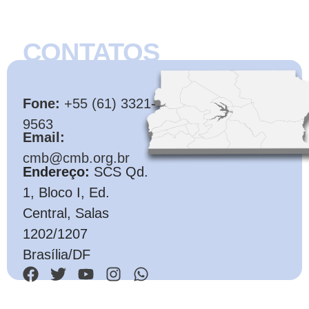
CONTATOS
CMB
Fone:
+55 (61) 3321-
9563
Email:
cmb@cmb.org.br
Endereço:
SCS Qd.
1, Bloco I, Ed.
Central, Salas
1202/1207
Brasília/DF