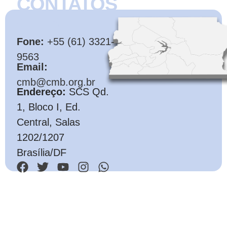
CONTATOS
CMB
Fone:
+55 (61) 3321-
9563
Email:
cmb@cmb.org.br
Endereço:
SCS Qd.
1, Bloco I, Ed.
Central, Salas
1202/1207
Brasília/DF