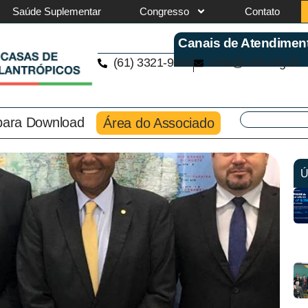
Saúde Suplementar
Congresso
Contato
Canais de Atendimen
(61) 3321-9563
cmb@cmb.org.br
 para Download
Área do Associado
Ú