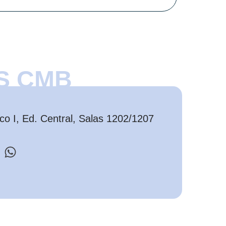
S CMB
o I, Ed. Central, Salas 1202/1207