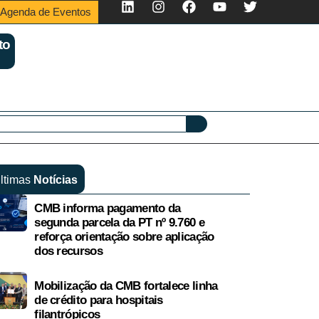
Agenda de Eventos
to
ltimas
Notícias
CMB informa pagamento da
segunda parcela da PT nº 9.760 e
reforça orientação sobre aplicação
dos recursos
Mobilização da CMB fortalece linha
de crédito para hospitais
filantrópicos