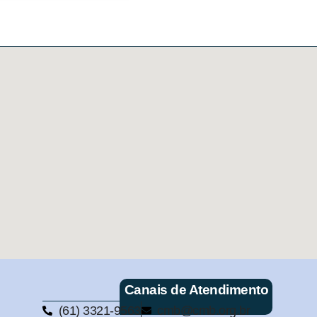
Canais de Atendimento
(61) 3321-9563
cmb@cmb.org.br