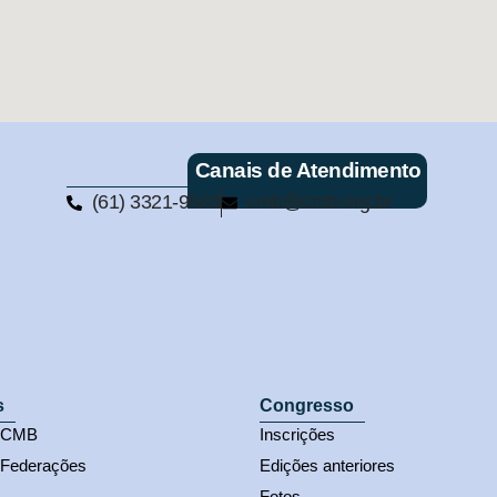
Canais de Atendimento
(61) 3321-9563
cmb@cmb.org.br
s
Congresso
s CMB
Inscrições
 Federações
Edições anteriores
Fotos