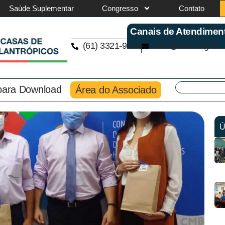
Saúde Suplementar
Congresso
Contato
Canais de Atendimen
(61) 3321-9563
cmb@cmb.org.br
 para Download
Área do Associado
Ú