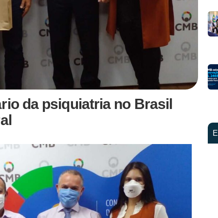
io da psiquiatria no Brasil
al
E