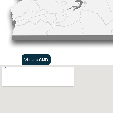
Visite a
CMB