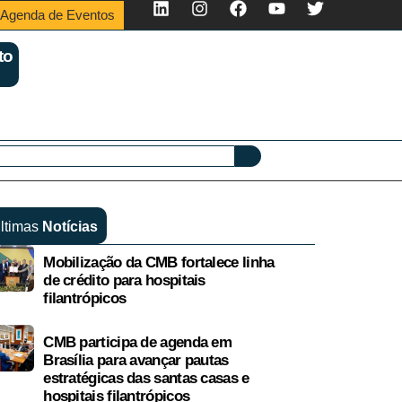
Agenda de Eventos
to
ltimas
Notícias
Mobilização da CMB fortalece linha
de crédito para hospitais
filantrópicos
CMB participa de agenda em
Brasília para avançar pautas
estratégicas das santas casas e
hospitais filantrópicos