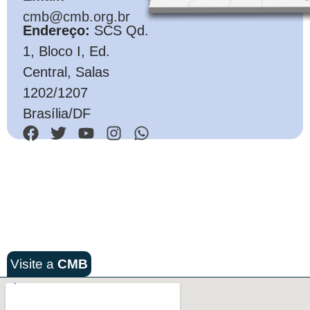
cmb@cmb.org.br
Endereço:
SCS Qd.
1, Bloco I, Ed.
Central, Salas
1202/1207
Brasília/DF
Visite a
CMB