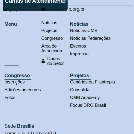
Canais de Atendimento
(61) 3321-9563
cmb@cmb.org.br
Notícias
Menu
Notícias
Projetos
Notícias CMB
Congresso
Notícias Federações
Área do
Eventos
Associado
Imprensa
Dados
do Setor
Congresso
Projetos
Inscrições
Cenários da Filantropia
Edições anteriores
Consolida
Fotos
CMB Academy
Focus DRG Brasil
Sede
Brasília
Fone:
+55 (61) 3321-9563