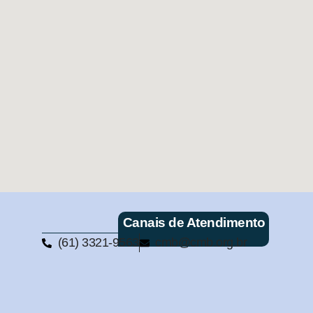
Canais de Atendimento
(61) 3321-9563
cmb@cmb.org.br