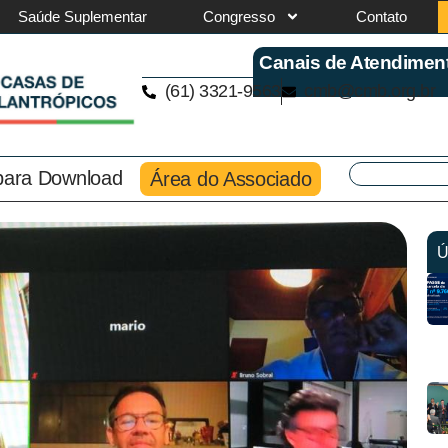
Saúde Suplementar
Congresso
Contato
Canais de Atendimen
(61) 3321-9563
cmb@cmb.org.br
 para Download
Área do Associado
Ú