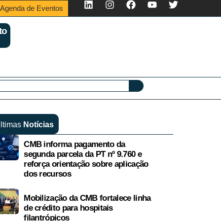
Agenda de Eventos
to
ltimas
Notícias
CMB informa pagamento da
segunda parcela da PT nº 9.760 e
reforça orientação sobre aplicação
dos recursos
Mobilização da CMB fortalece linha
de crédito para hospitais
filantrópicos