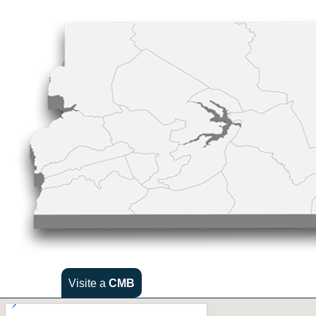
Visite a
CMB