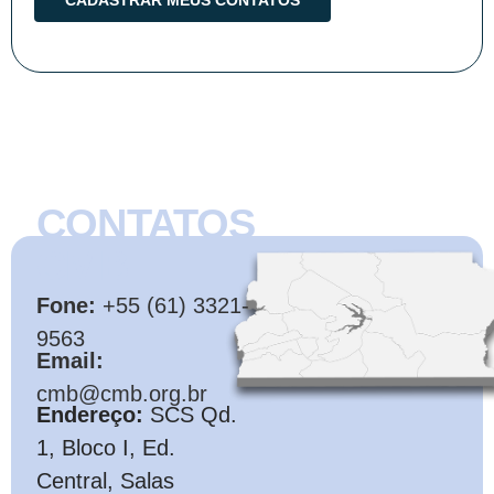
CONTATOS
CMB
Fone:
+55 (61) 3321-
9563
Email:
cmb@cmb.org.br
Endereço:
SCS Qd.
1, Bloco I, Ed.
Central, Salas