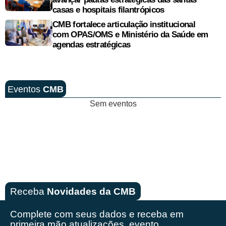
casas e hospitais filantrópicos
CMB fortalece articulação institucional
com OPAS/OMS e Ministério da Saúde em
agendas estratégicas
Eventos
CMB
Sem eventos
Receba
Novidades da CMB
Complete com seus dados e receba em
primeira mão
atualizações, evento,